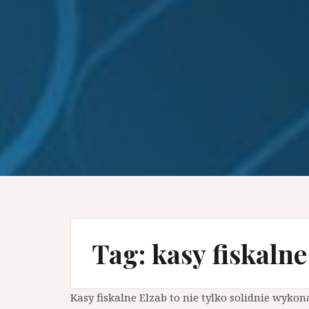
Tag:
kasy fiskalne
Kasy fiskalne Elzab to nie tylko solidnie wyko