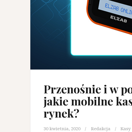
Przenośnie i w p
jakie mobilne kas
rynek?
30 kwietnia, 2020
Redakcja
Kasy