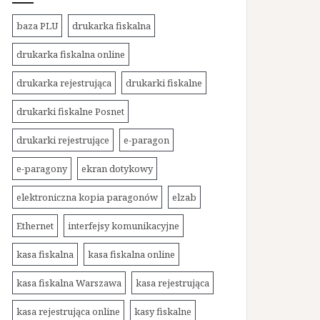
baza PLU
drukarka fiskalna
drukarka fiskalna online
drukarka rejestrująca
drukarki fiskalne
drukarki fiskalne Posnet
drukarki rejestrujące
e-paragon
e-paragony
ekran dotykowy
elektroniczna kopia paragonów
elzab
Ethernet
interfejsy komunikacyjne
kasa fiskalna
kasa fiskalna online
kasa fiskalna Warszawa
kasa rejestrująca
kasa rejestrująca online
kasy fiskalne