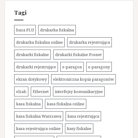
Tagi
baza PLU
drukarka fiskalna
drukarka fiskalna online
drukarka rejestrująca
drukarki fiskalne
drukarki fiskalne Posnet
drukarki rejestrujące
e-paragon
e-paragony
ekran dotykowy
elektroniczna kopia paragonów
elzab
Ethernet
interfejsy komunikacyjne
kasa fiskalna
kasa fiskalna online
kasa fiskalna Warszawa
kasa rejestrująca
kasa rejestrująca online
kasy fiskalne