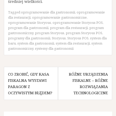
średniej wielkości.
Tagged
oprogramowanie dla gastronomii
,
oprogramowanie
dla restauracji
,
oprogramowanie gastronomiczne
,
oprogramowanie Storyous
,
oprogramowanie Storyous POS
,
program dla gastronomii
,
program dla restauracji
,
program
gastronomiczny
,
program Storyous
,
program Storyous POS
,
programy dla gastronomii
,
Storyous
,
Storyous POS
,
system dla
baru
,
system dla gastronomii
,
system dla restauracji
,
system
gastronomiczny
,
systemy dla gastronomii
Nawigacja
CO ZROBIĆ, GDY KASA
RÓŻNE URZĄDZENIA
wpisu
FISKALNA WYSTAWI
FISKALNE – RÓŻNE
PARAGON Z
ROZWIĄZANIA
OCZYWISTYM BŁĘDEM?
TECHNOLOGICZNE