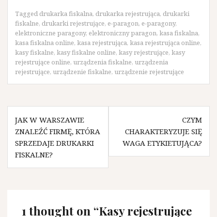
Tagged
drukarka fiskalna
,
drukarka rejestrująca
,
drukarki
fiskalne
,
drukarki rejestrujące
,
e-paragon
,
e-paragony
,
elektroniczne paragony
,
elektroniczny paragon
,
kasa fiskalna
,
kasa fiskalna online
,
kasa rejestrująca
,
kasa rejestrująca online
,
kasy fiskalne
,
kasy fiskalne online
,
kasy rejestrujące
,
kasy
rejestrujące online
,
urządzenia fiskalne
,
urządzenia
rejestrujące
,
urządzenie fiskalne
,
urządzenie rejestrujące
Nawigacja
JAK W WARSZAWIE
CZYM
wpisu
ZNALEŹĆ FIRMĘ, KTÓRA
CHARAKTERYZUJE SIĘ
SPRZEDAJE DRUKARKI
WAGA ETYKIETUJĄCA?
FISKALNE?
1 thought on “
Kasy rejestrujące