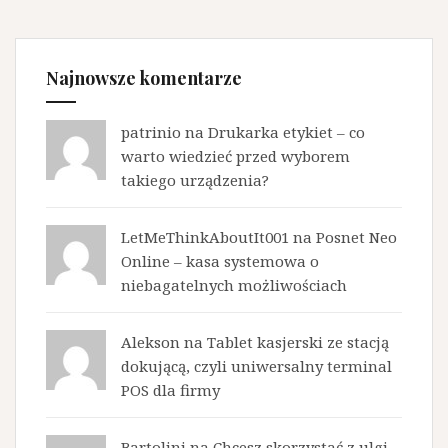
Najnowsze komentarze
patrinio na
Drukarka etykiet – co
warto wiedzieć przed wyborem
takiego urządzenia?
LetMeThinkAboutIt001 na
Posnet Neo
Online – kasa systemowa o
niebagatelnych możliwościach
Alekson na
Tablet kasjerski ze stacją
dokującą, czyli uniwersalny terminal
POS dla firmy
Bartolini na
Chcesz skorzystać z ulgi