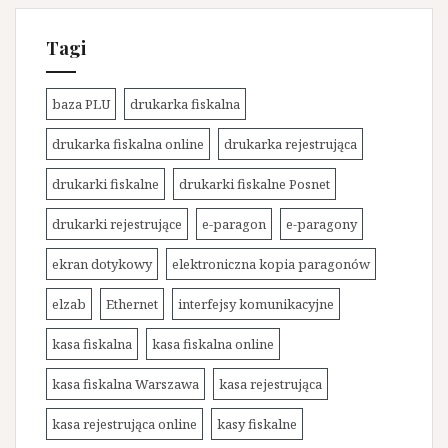
Tagi
baza PLU
drukarka fiskalna
drukarka fiskalna online
drukarka rejestrująca
drukarki fiskalne
drukarki fiskalne Posnet
drukarki rejestrujące
e-paragon
e-paragony
ekran dotykowy
elektroniczna kopia paragonów
elzab
Ethernet
interfejsy komunikacyjne
kasa fiskalna
kasa fiskalna online
kasa fiskalna Warszawa
kasa rejestrująca
kasa rejestrująca online
kasy fiskalne