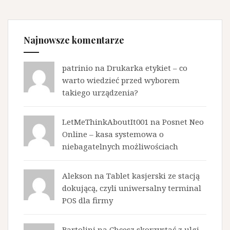
Najnowsze komentarze
patrinio na
Drukarka etykiet – co
warto wiedzieć przed wyborem
takiego urządzenia?
LetMeThinkAboutIt001 na
Posnet Neo
Online – kasa systemowa o
niebagatelnych możliwościach
Alekson na
Tablet kasjerski ze stacją
dokującą, czyli uniwersalny terminal
POS dla firmy
Bartolini na
Chcesz skorzystać z ulgi