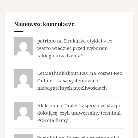
Najnowsze komentarze
patrinio na
Drukarka etykiet – co
warto wiedzieć przed wyborem
takiego urządzenia?
LetMeThinkAboutIt001 na
Posnet Neo
Online – kasa systemowa o
niebagatelnych możliwościach
Alekson na
Tablet kasjerski ze stacją
dokującą, czyli uniwersalny terminal
POS dla firmy
Bartolini na
Chcesz skorzystać z ulgi