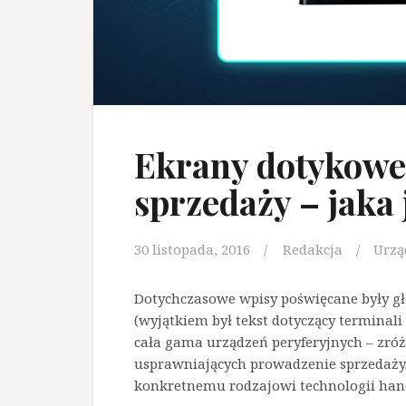
Ekrany dotykowe
sprzedaży – jaka j
30 listopada, 2016
Redakcja
Urzą
Dotychczasowe wpisy poświęcane były g
(wyjątkiem był tekst dotyczący terminali
cała gama urządzeń peryferyjnych – zró
usprawniających prowadzenie sprzedaży.
konkretnemu rodzajowi technologii ha