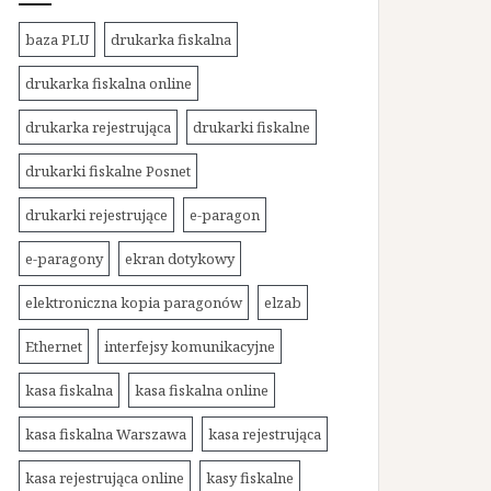
baza PLU
drukarka fiskalna
drukarka fiskalna online
drukarka rejestrująca
drukarki fiskalne
drukarki fiskalne Posnet
drukarki rejestrujące
e-paragon
e-paragony
ekran dotykowy
elektroniczna kopia paragonów
elzab
Ethernet
interfejsy komunikacyjne
kasa fiskalna
kasa fiskalna online
kasa fiskalna Warszawa
kasa rejestrująca
kasa rejestrująca online
kasy fiskalne