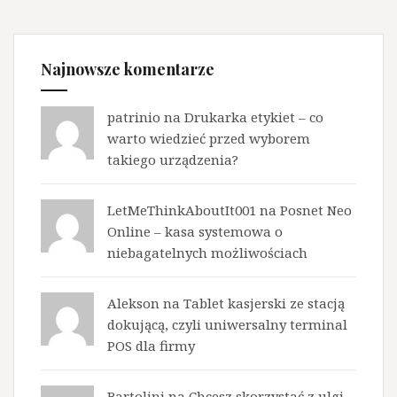
Najnowsze komentarze
patrinio na
Drukarka etykiet – co
warto wiedzieć przed wyborem
takiego urządzenia?
LetMeThinkAboutIt001 na
Posnet Neo
Online – kasa systemowa o
niebagatelnych możliwościach
Alekson na
Tablet kasjerski ze stacją
dokującą, czyli uniwersalny terminal
POS dla firmy
Bartolini na
Chcesz skorzystać z ulgi