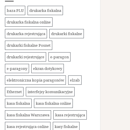
baza PLU
drukarka fiskalna
drukarka fiskalna online
drukarka rejestrująca
drukarki fiskalne
drukarki fiskalne Posnet
drukarki rejestrujące
e-paragon
e-paragony
ekran dotykowy
elektroniczna kopia paragonów
elzab
Ethernet
interfejsy komunikacyjne
kasa fiskalna
kasa fiskalna online
kasa fiskalna Warszawa
kasa rejestrująca
kasa rejestrująca online
kasy fiskalne